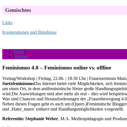
Gemischtes
Links
Kooperationen und Bündnisse
Menü
Sidebar
Feminismus 4.0 – Feminismus online vs. offline
Vortrag/Workshop | Freitag, 22.06. | 18:30 Uhr | Frauenzentrum Mainz
#netzfeminismus
Das Internet bietet viele Möglichkeiten, sich femin
um einen Ort, in dem antifeministische Hetze große Handlungsspielräu
wird.
Die Auswirkungen sind aber mehr als real – dies wird beispiels
Was sind Chancen und Herausforderungen der „Frauenbewegung 4.0“?
Neben diesen Fragen geht es auch um (Queer-)Feministische Blogger_
und ‚Hater_innen’ entlarvt und Handlungsmöglichkeiten vorgestellt.
Referentin: Stephanie Weber
, M.A. Medienpädagogin und Produz