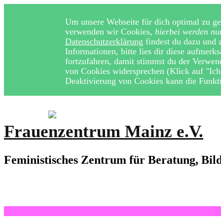
Um unsere Webseite für dich optimal zu ges
verwenden wir Cookies,
hierbei werden nu
Datenschutzerklärung
findest du dazu und 
Informationen, bitte lies dir diese aufmer
fortzufahren, damit stimmst du der Verwe
von Cookies widersprechen (Klick auf "Ich 
Deaktivierung von Cookies kann die Funktio
Frauenzentrum Mainz e.V.
Feministisches Zentrum für Beratung, Bi