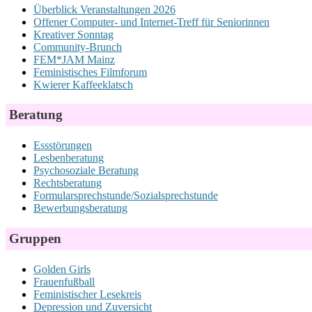
Überblick Veranstaltungen 2026
Offener Computer- und Internet-Treff für Seniorinnen
Kreativer Sonntag
Community-Brunch
FEM*JAM Mainz
Feministisches Filmforum
Kwierer Kaffeeklatsch
Beratung
Essstörungen
Lesbenberatung
Psychosoziale Beratung
Rechtsberatung
Formularsprechstunde/Sozialsprechstunde
Bewerbungsberatung
Gruppen
Golden Girls
Frauenfußball
Feministischer Lesekreis
Depression und Zuversicht