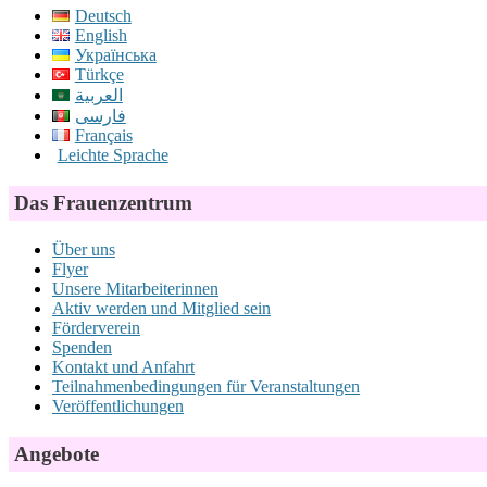
Deutsch
English
Українська
Türkçe
العربية
فارسی
Français
Leichte Sprache
Das Frauenzentrum
Über uns
Flyer
Unsere Mitarbeiterinnen
Aktiv werden und Mitglied sein
Förderverein
Spenden
Kontakt und Anfahrt
Teilnahmenbedingungen für Veranstaltungen
Veröffentlichungen
Angebote