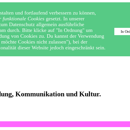
talten und fortlaufend verbessern zu können,
r funktionale Cookies
gesetzt. In unserer
zum Datenschutz allgemein ausführliche
ksam durch. Bitte klicke auf "In Ordnung" um
In Or
ndung von Cookies zu. Du kannst der Verwendung
möchte Cookies nicht zulassen"), bei der
nalität dieser Website jedoch eingeschränkt sein.
ldung, Kommunikation und Kultur.