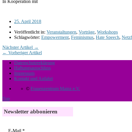
In Kooperation mit
25. April 2018
Veröffentlicht in:
Veranstaltungen
,
Vorträge
,
Workshops
Schlagwörter:
Empowerment
,
Feminismus
,
Hate Speech
,
Netz
Nächster Artikel →
← Vorheriger Artikel
Datenschutzerklärung
Haftungsausschluss
Impressum
Kontakt und Anfahrt
©
Frauenzentrum Mainz e.V.
Top
Newsletter abbonieren
E-Mail
*