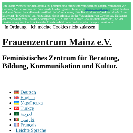
Um unsere Webseite für dich optimal zu gestalten und fortlaufend verbessern zu können, verwenden wir
Cookies,
hierbei werden nur funktionale Cookies
gesetzt. In unserer
Datenschutzerklärung
findest du dazu
und zum Datenschutz allgemein ausführliche Informationen, bitte lies dir diese aufmerksam durch. Bitte
klicke auf "In Ordnung" um fortzufahren, damit stimmst du der Verwendung von Cookies zu. Du kannst
der Verwendung von Cookies widersprechen (Klick auf "Ich möchte Cookies nicht zulassen"), bei der
Deaktivierung von Cookies kann die Funktionalität dieser Website jedoch eingeschränkt sein.
In Ordnung
Ich möchte Cookies nicht zulassen.
Frauenzentrum Mainz e.V.
Feministisches Zentrum für Beratung,
Bildung, Kommunikation und Kultur.
Deutsch
English
Українська
Türkçe
العربية
فارسی
Français
Leichte Sprache