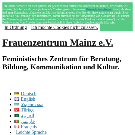
Um unsere Webseite für dich optimal zu gestalten und fortlaufend verbessern zu können, verwenden wir
Cookies,
hierbei werden nur funktionale Cookies
gesetzt. In unserer
Datenschutzerklärung
findest du dazu
und zum Datenschutz allgemein ausführliche Informationen, bitte lies dir diese aufmerksam durch. Bitte
klicke auf "In Ordnung" um fortzufahren, damit stimmst du der Verwendung von Cookies zu. Du kannst
der Verwendung von Cookies widersprechen (Klick auf "Ich möchte Cookies nicht zulassen"), bei der
Deaktivierung von Cookies kann die Funktionalität dieser Website jedoch eingeschränkt sein.
In Ordnung
Ich möchte Cookies nicht zulassen.
Frauenzentrum Mainz e.V.
Feministisches Zentrum für Beratung,
Bildung, Kommunikation und Kultur.
Deutsch
English
Українська
Türkçe
العربية
فارسی
Français
Leichte Sprache