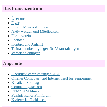
Das Frauenzentrum
Über uns
Flyer
Unsere Mitarbeiterinnen
Aktiv werden und Mitglied sein
Förderverein
Spenden
Kontakt und Anfahrt
Teilnahmenbedingungen für Veranstaltungen
Veröffentlichungen
Angebote
Überblick Veranstaltungen 2026
Offener Computer- und Internet-Treff für Seniorinnen
Kreativer Sonntag
Community-Brunch
FEM*JAM Mainz
Feministisches Filmforum
Kwierer Kaffeeklatsch