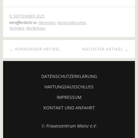
9. SEPTEMBER 2025
Veröffentlicht in:
Allgemein
,
Veranstaltungen
,
Vorträge
,
Workshops
← VORHERIGER ARTIKEL
NÄCHSTER ARTIKEL →
DATENSCHUTZERKLÄRUNG
HAFTUNGSAUSSCHLUSS
IMPRESSUM
KONTAKT UND ANFAHRT
©
Frauenzentrum Mainz e.V.