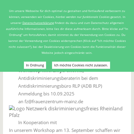
FRAUENZENTRUM MAINZ
Um unsere Webseite für dich optimal zu gestalten und fortlaufend verbessern zu
E.V.
können, verwenden wir Cookies,
hierbei werden nur funktionale Cookies
gesetzt. In
unserer
Datenschutzerklärung
findest du dazu und zum Datenschutz allgemein
ausführliche Informationen, bitte lies dir diese aufmerksam durch. Bitte klicke auf "In
STARK gegen Diskriminierung
Ordnung" um fortzufahren, damit stimmst du der Verwendung von Cookies zu. Du
kannst der Verwendung von Cookies widersprechen (Klick auf "Ich möchte Cookies
nicht zulassen"), bei der Deaktivierung von Cookies kann die Funktionalität dieser
Website jedoch eingeschränkt sein.
ENTFÄLLT!
In Ordnung
Ich möchte Cookies nicht zulassen.
Workshop mit: Liliya Chorna,
Antidiskriminierungsberaterin bei dem
Antidiskriminierungsbüro RLP (ADB RLP)
Anmeldung bis 10.09.2025
an fz@frauenzentrum-mainz.de
In Kooperation mit
In unserem Workshop am 13. September schaffen wir