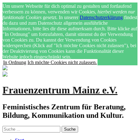
Um unsere Webseite für dich optimal zu gestalten und fortlaufend
verbessern zu können, verwenden wir Cookies,
hierbei werden nur
funktionale Cookies
gesetzt. In unserer
Datenschutzerklärung
findest
du dazu und zum Datenschutz allgemein ausführliche
Informationen, bitte lies dir diese aufmerksam durch. Bitte klicke auf
"In Ordnung" um fortzufahren, damit stimmst du der Verwendung
von Cookies zu. Du kannst der Verwendung von Cookies
widersprechen (Klick auf "Ich möchte Cookies nicht zulassen"), bei
der Deaktivierung von Cookies kann die Funktionalität dieser
Website jedoch eingeschränkt sein.
In Ordnung
Ich möchte Cookies nicht zulassen.
Frauenzentrum Mainz e.V.
Feministisches Zentrum für Beratung,
Bildung, Kommunikation und Kultur.