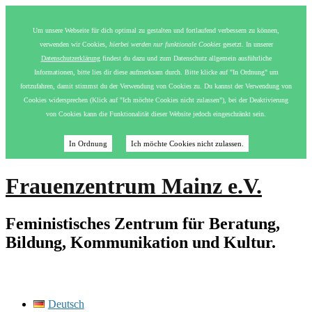
Um unsere Webseite für dich optimal zu gestalten und fortlaufend verbessern zu können,
verwenden wir Cookies,
hierbei werden nur funktionale Cookies
gesetzt. In unserer
Datenschutzerklärung
findest du dazu und zum Datenschutz allgemein ausführliche
Informationen, bitte lies dir diese aufmerksam durch. Bitte klicke auf "In Ordnung" um
fortzufahren, damit stimmst du der Verwendung von Cookies zu. Du kannst der Verwendung von
Cookies widersprechen (Klick auf "Ich möchte Cookies nicht zulassen"), bei der Deaktivierung
von Cookies kann die Funktionalität dieser Website jedoch eingeschränkt sein.
In Ordnung
Ich möchte Cookies nicht zulassen.
Frauenzentrum Mainz e.V.
Feministisches Zentrum für Beratung,
Bildung, Kommunikation und Kultur.
Deutsch