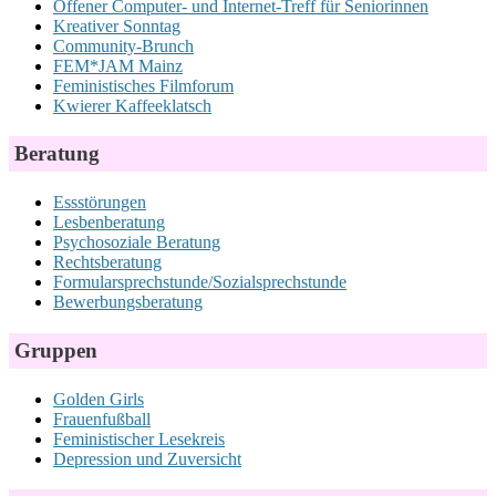
Offener Computer- und Internet-Treff für Seniorinnen
Kreativer Sonntag
Community-Brunch
FEM*JAM Mainz
Feministisches Filmforum
Kwierer Kaffeeklatsch
Beratung
Essstörungen
Lesbenberatung
Psychosoziale Beratung
Rechtsberatung
Formularsprechstunde/Sozialsprechstunde
Bewerbungsberatung
Gruppen
Golden Girls
Frauenfußball
Feministischer Lesekreis
Depression und Zuversicht