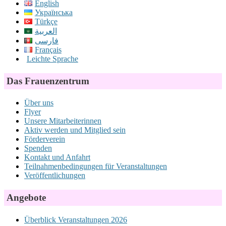
English
Українська
Türkçe
العربية
فارسی
Français
Leichte Sprache
Das Frauenzentrum
Über uns
Flyer
Unsere Mitarbeiterinnen
Aktiv werden und Mitglied sein
Förderverein
Spenden
Kontakt und Anfahrt
Teilnahmenbedingungen für Veranstaltungen
Veröffentlichungen
Angebote
Überblick Veranstaltungen 2026