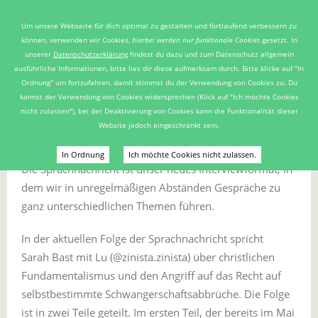
FRAUENZENTRUM MAINZ
Um unsere Webseite für dich optimal zu gestalten und fortlaufend verbessern zu
E.V.
können, verwenden wir Cookies,
hierbei werden nur funktionale Cookies
gesetzt. In
unserer
Datenschutzerklärung
findest du dazu und zum Datenschutz allgemein
Artikel mit dem Schlagwort
‘
I.L.A. Werkstatt
’
ausführliche Informationen, bitte lies dir diese aufmerksam durch. Bitte klicke auf "In
Ordnung" um fortzufahren, damit stimmst du der Verwendung von Cookies zu. Du
kannst der Verwendung von Cookies widersprechen (Klick auf "Ich möchte Cookies
nicht zulassen"), bei der Deaktivierung von Cookies kann die Funktionalität dieser
Die Sprachnachricht – unser
Website jedoch eingeschränkt sein.
Interviewformat
In Ordnung
Ich möchte Cookies nicht zulassen.
Die Sprachnachricht ist unser neues Interviewformat, in
dem wir in unregelmäßigen Abständen Gespräche zu
ganz unterschiedlichen Themen führen.
In der aktuellen Folge der Sprachnachricht spricht
Sarah Bast mit Lu (@zinista.zinista) über christlichen
Fundamentalismus und den Angriff auf das Recht auf
selbstbestimmte Schwangerschaftsabbrüche. Die Folge
ist in zwei Teile geteilt. Im ersten Teil, der bereits im Mai