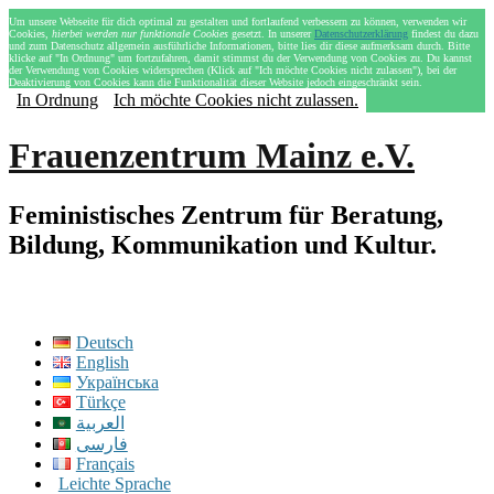
Um unsere Webseite für dich optimal zu gestalten und fortlaufend verbessern zu können, verwenden wir
Cookies,
hierbei werden nur funktionale Cookies
gesetzt. In unserer
Datenschutzerklärung
findest du dazu
und zum Datenschutz allgemein ausführliche Informationen, bitte lies dir diese aufmerksam durch. Bitte
klicke auf "In Ordnung" um fortzufahren, damit stimmst du der Verwendung von Cookies zu. Du kannst
der Verwendung von Cookies widersprechen (Klick auf "Ich möchte Cookies nicht zulassen"), bei der
Deaktivierung von Cookies kann die Funktionalität dieser Website jedoch eingeschränkt sein.
In Ordnung
Ich möchte Cookies nicht zulassen.
Frauenzentrum Mainz e.V.
Feministisches Zentrum für Beratung,
Bildung, Kommunikation und Kultur.
Deutsch
English
Українська
Türkçe
العربية
فارسی
Français
Leichte Sprache