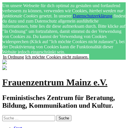
Um unsere Webseite für dich optimal zu gestalten und fortlaufend
verbessern zu können, verwenden wir Cookies,
hierbei werden nur
funktionale Cookies
gesetzt. In unserer
Datenschutzerklärung
findest
du dazu und zum Datenschutz allgemein ausführliche
Informationen, bitte lies dir diese aufmerksam durch. Bitte klicke auf
"In Ordnung" um fortzufahren, damit stimmst du der Verwendung
von Cookies zu. Du kannst der Verwendung von Cookies
widersprechen (Klick auf "Ich möchte Cookies nicht zulassen"), bei
der Deaktivierung von Cookies kann die Funktionalität dieser
Website jedoch eingeschränkt sein.
In Ordnung
Ich möchte Cookies nicht zulassen.
Frauenzentrum Mainz e.V.
Feministisches Zentrum für Beratung,
Bildung, Kommunikation und Kultur.