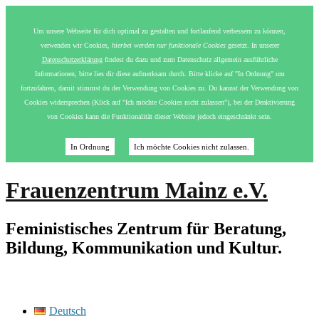
Um unsere Webseite für dich optimal zu gestalten und fortlaufend verbessern zu können,
verwenden wir Cookies,
hierbei werden nur funktionale Cookies
gesetzt. In unserer
Datenschutzerklärung
findest du dazu und zum Datenschutz allgemein ausführliche
Informationen, bitte lies dir diese aufmerksam durch. Bitte klicke auf "In Ordnung" um
fortzufahren, damit stimmst du der Verwendung von Cookies zu. Du kannst der Verwendung von
Cookies widersprechen (Klick auf "Ich möchte Cookies nicht zulassen"), bei der Deaktivierung
von Cookies kann die Funktionalität dieser Website jedoch eingeschränkt sein.
In Ordnung
Ich möchte Cookies nicht zulassen.
Frauenzentrum Mainz e.V.
Feministisches Zentrum für Beratung,
Bildung, Kommunikation und Kultur.
Deutsch