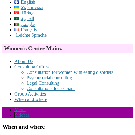
English
Українська
Türkçe
العربية
فارسی
Français
Leichte Sprache
Women’s Center Mainz
About Us
Consulting Offers
Consultation for women with eating disorders
Psychosocial consulting
Legal Consulting
Consultations for lesbians
Group Activities
When and where
Menu
Sidebar
When and where