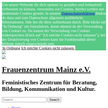
Um unsere Webseite für dich optimal zu gestalten und fortlaufend
verbessern zu können, verwenden wir Cookies,
hierbei werden nur
funktionale Cookies
gesetzt. In unserer
Datenschutzerklärung
findest
du dazu und zum Datenschutz allgemein ausführliche
Informationen, bitte lies dir diese aufmerksam durch. Bitte klicke auf
"In Ordnung" um fortzufahren, damit stimmst du der Verwendung
von Cookies zu. Du kannst der Verwendung von Cookies
widersprechen (Klick auf "Ich möchte Cookies nicht zulassen"), bei
der Deaktivierung von Cookies kann die Funktionalität dieser
Website jedoch eingeschränkt sein.
In Ordnung
Ich möchte Cookies nicht zulassen.
Frauenzentrum Mainz e.V.
Feministisches Zentrum für Beratung,
Bildung, Kommunikation und Kultur.