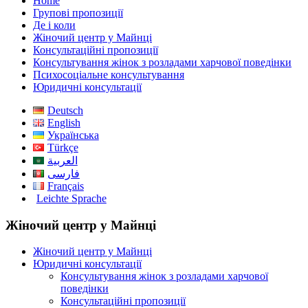
Home
Групові пропозиції
Де і коли
Жіночий центр у Майнці
Консультаційні пропозиції
Консультування жінок з розладами харчової поведінки
Психосоціальне консультування
Юридичні консультації
Deutsch
English
Українська
Türkçe
العربية
فارسی
Français
Leichte Sprache
Жіночий центр у Майнці
Жіночий центр у Майнці
Юридичні консультації
Консультування жінок з розладами харчової
поведінки
Консультаційні пропозиції