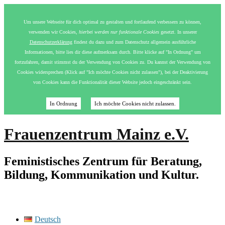
Um unsere Webseite für dich optimal zu gestalten und fortlaufend verbessern zu können,
verwenden wir Cookies,
hierbei werden nur funktionale Cookies
gesetzt. In unserer
Datenschutzerklärung
findest du dazu und zum Datenschutz allgemein ausführliche
Informationen, bitte lies dir diese aufmerksam durch. Bitte klicke auf "In Ordnung" um
fortzufahren, damit stimmst du der Verwendung von Cookies zu. Du kannst der Verwendung von
Cookies widersprechen (Klick auf "Ich möchte Cookies nicht zulassen"), bei der Deaktivierung
von Cookies kann die Funktionalität dieser Website jedoch eingeschränkt sein.
In Ordnung
Ich möchte Cookies nicht zulassen.
Frauenzentrum Mainz e.V.
Feministisches Zentrum für Beratung,
Bildung, Kommunikation und Kultur.
Deutsch