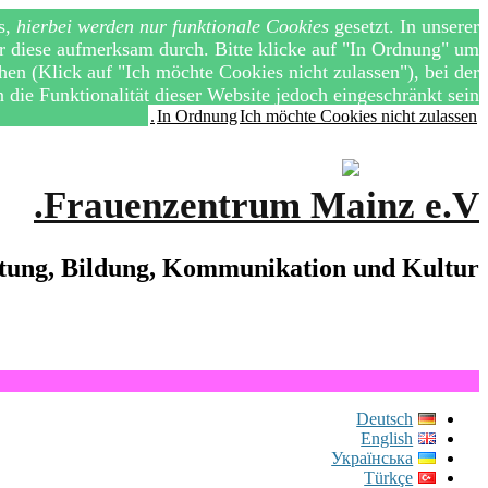
s,
hierbei werden nur funktionale Cookies
gesetzt. In unserer
ir diese aufmerksam durch. Bitte klicke auf "In Ordnung" um
n (Klick auf "Ich möchte Cookies nicht zulassen"), bei der
die Funktionalität dieser Website jedoch eingeschränkt sein.
In Ordnung
Ich möchte Cookies nicht zulassen.
Frauenzentrum Mainz e.V.
tung, Bildung, Kommunikation und Kultur.
Deutsch
English
Українська
Türkçe