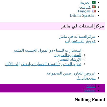
العربية
فارسی
Français
Leichte Sprache
‫مركز‬‫السيدات‬ ‫في‬ ‫ماينز‬
‫مركز‬‫السيدات‬ ‫في‬ ‫ماينز‬
عروض الاستشارات
استشارات للنساء ذو الميول الجنسية المثلية
المشورة القانونية
الإرشاد النفسي
تقديم المشورة للنساء المصابات باضطرابات الأكل
عروض التعاون ضمن المجموعة
‫متى‬ ‫و‬ ‫أين‬ ‫؟‬
Menu
Sidebar
Nothing Found