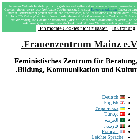
Um unsere Webseite für dich optimal zu gestalten und fortlaufend verbessern zu können, verwenden wir
Cookies,
hierbei werden nur funktionale Cookies
gesetzt. In unserer
Datenschutzerklärung
findest du dazu
und zum Datenschutz allgemein ausführliche Informationen, bitte lies dir diese aufmerksam durch. Bitte
klicke auf "In Ordnung" um fortzufahren, damit stimmst du der Verwendung von Cookies zu. Du kannst
der Verwendung von Cookies widersprechen (Klick auf "Ich möchte Cookies nicht zulassen"), bei der
Deaktivierung von Cookies kann die Funktionalität dieser Website jedoch eingeschränkt sein.
Ich möchte Cookies nicht zulassen.
In Ordnung
Frauenzentrum Mainz e.V.
Feministisches Zentrum für Beratung,
Bildung, Kommunikation und Kultur.
Deutsch
English
Українська
Türkçe
العربية
فارسی
Français
Leichte Sprache